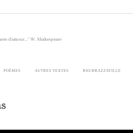
pensée d'amour…" W. Shakespeare
POÈMES
AUTRES TEXTES
RIO/BRAZZAVILLE
as