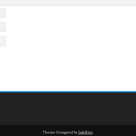
Theme Designed by
InkHive
.