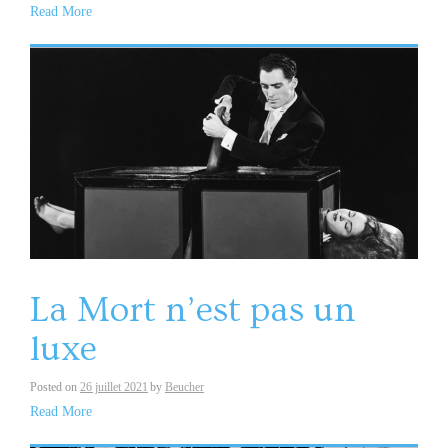
Read More
La Mort n’est pas un
luxe
Posted on
26 juillet 2021
by
Beucher
Read More