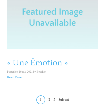
« Une Émotion »
Posted on
16 mai 2021
by
Beucher
Read More
Navigation
1
2
3
Suivant